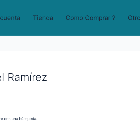
 cuenta
Tienda
Como Comprar ?
Otr
l Ramírez
tar con una búsqueda.