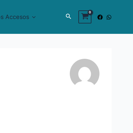
Buscar
os Accesos