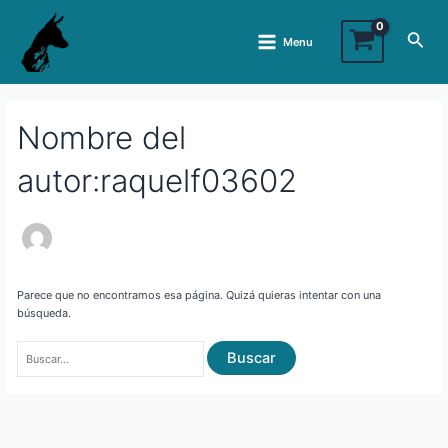
Ir
Buscar:
Main
al
Busc
Menu
Menu
contenido
Nombre del
autor:raquelf03602
Parece que no encontramos esa página. Quizá quieras intentar con una
búsqueda.