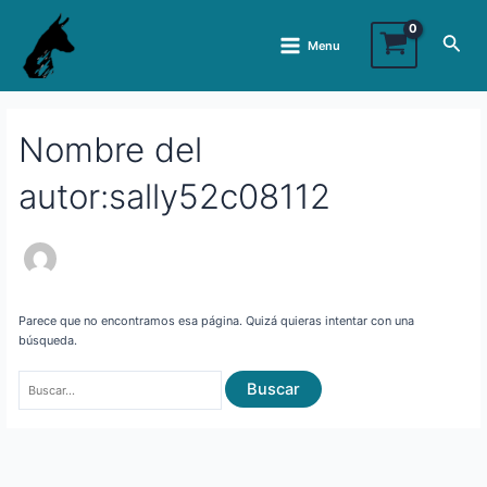
Ir
Buscar:
Main
al
Busc
Menu
Menu
contenido
Nombre del
autor:sally52c08112
Parece que no encontramos esa página. Quizá quieras intentar con una
búsqueda.