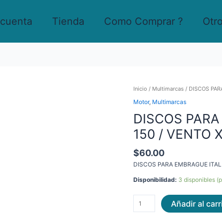
 cuenta
Tienda
Como Comprar ?
Otr
DISCOS
Inicio
/
Multimarcas
/ DISCOS PAR
PARA
Motor
,
Multimarcas
EMBRAGUE
DISCOS PARA
ITALIKA
FT
150 / VENTO 
150
/
$
60.00
VENTO
XPRESS
DISCOS PARA EMBRAGUE ITALI
150
Disponibilidad:
3 disponibles (
cantidad
Añadir al carr