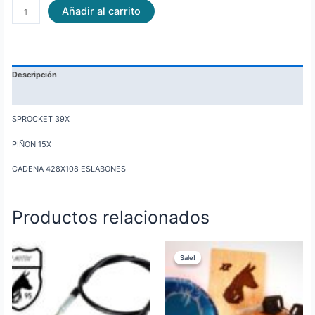
Añadir al carrito
Descripción
Información adicional
SPROCKET 39X
PIÑON 15X
CADENA 428X108 ESLABONES
Productos relacionados
Original
Current
price
price
Sale!
Sale!
was:
is:
$90.00.
$70.00.