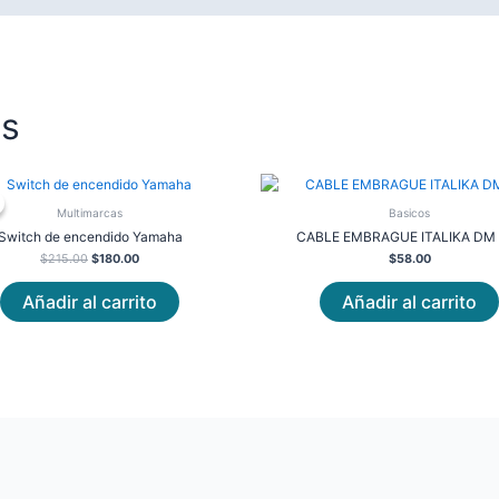
os
Original
Current
price
price
was:
is:
Multimarcas
Basicos
$215.00.
$180.00.
Switch de encendido Yamaha
CABLE EMBRAGUE ITALIKA DM 
$
215.00
$
180.00
$
58.00
Añadir al carrito
Añadir al carrito