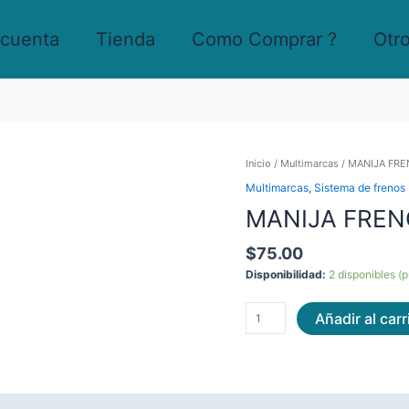
 cuenta
Tienda
Como Comprar ?
Otr
MANIJA
Inicio
/
Multimarcas
/ MANIJA FRE
FRENO
Multimarcas
,
Sistema de frenos
SUZUKI
MANIJA FRENO
GIXXER
155
/
$
75.00
150
Disponibilidad:
2 disponibles (
cantidad
Añadir al carr