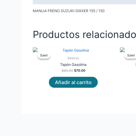
MANIJA FRENO SUZUKI GIXXER 155 / 150
Productos relacionad
Original
Current
price
price
Sale!
Sale!
Sale!
Sale!
was:
is:
Basicos
$90.00.
$70.00.
Tapón Gasolina
$
90.00
$
70.00
Añadir al carrito