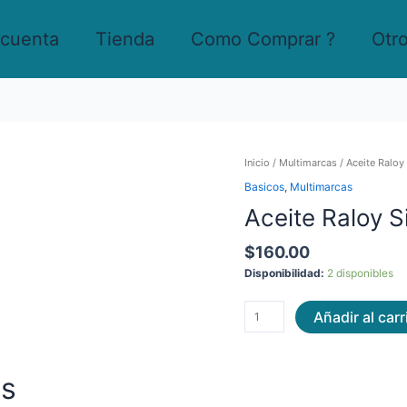
 cuenta
Tienda
Como Comprar ?
Otr
Aceite
Inicio
/
Multimarcas
/ Aceite Raloy
Raloy
Basicos
,
Multimarcas
Sintético
Aceite Raloy S
15w-
50
cantidad
$
160.00
Disponibilidad:
2 disponibles
Añadir al carr
os