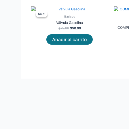
Original
Current
price
price
Sale!
Sale!
was:
is:
Basicos
$75.00.
$50.00.
Válvula Gasolina
COMPR
$
75.00
$
50.00
Añadir al carrito