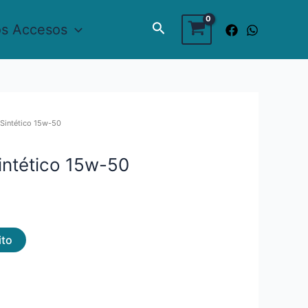
Buscar
os Accesos
 Sintético 15w-50
intético 15w-50
ito