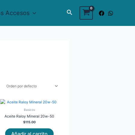
Buscar
os Accesos
Basicos
Aceite Raloy Mineral 20w-50
$
115.00
Añadir al carrito