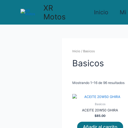
Ir
XR
al
Inicio
Mi
contenido
Motos
Inicio
/ Basicos
Basicos
Mostrando 1–16 de 96 resultados
Basicos
ACEITE 20W50 GHIRA
$
85.00
Añadir al carrito