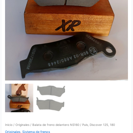
Inicio
/
Originales
/ Balata de freno delantero NS160 / Puls, Discover 125, 180
Originales
,
Sistema de frenos