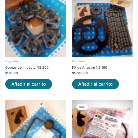
Originales
Originales
Gomas de Impacto NS 200
Kit de Arrastre NS 160
$
160.00
$
1,600.00
Añadir al carrito
Añadir al carrito
Original
Current
price
price
Sale!
Sale!
was:
is:
$95.00.
$80.00.