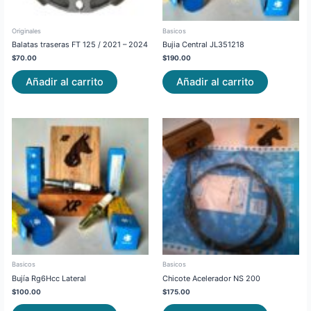
Originales
Basicos
Balatas traseras FT 125 / 2021 – 2024
Bujia Central JL351218
$
70.00
$
190.00
Añadir al carrito
Añadir al carrito
Basicos
Basicos
Bujía Rg6Hcc Lateral
Chicote Acelerador NS 200
$
100.00
$
175.00