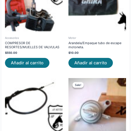
Accesorios
Motor
COMPRESOR DE
Arandela/Empaque tubo de escape
RESORTES/MUELLES DE VALVULAS
motoneta.
$
550.00
$
10.00
Añadir al carrito
Añadir al carrito
Original
Current
price
price
Sale!
Sale!
was:
is:
$75.00.
$50.00.