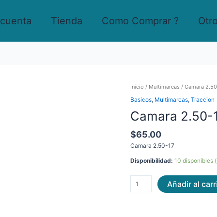
 cuenta
Tienda
Como Comprar ?
Otr
Camara
Inicio
/
Multimarcas
/ Camara 2.50
2.50-
Basicos
,
Multimarcas
,
Traccion
17
Camara 2.50-
cantidad
$
65.00
Camara 2.50-17
Disponibilidad:
10 disponibles 
Añadir al carr