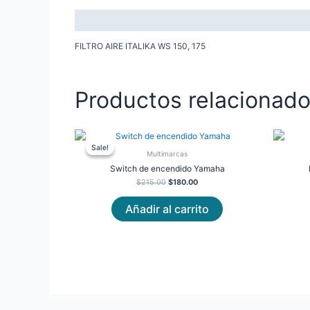
Descripción
FILTRO AIRE ITALIKA WS 150, 175
Productos relacionad
Original
Current
price
price
Sale!
Sale!
was:
is:
Multimarcas
$215.00.
$180.00.
Switch de encendido Yamaha
$
215.00
$
180.00
Añadir al carrito