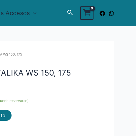
Buscar
os Accesos
KA WS 150, 175
TALIKA WS 150, 175
puede reservarse)
ito