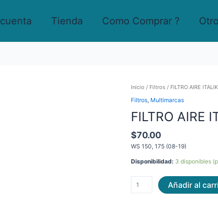
 cuenta
Tienda
Como Comprar ?
Otr
FILTRO
Inicio
/
Filtros
/ FILTRO AIRE ITALI
AIRE
Filtros
,
Multimarcas
ITALIKA
FILTRO AIRE I
WS
150,
175
$
70.00
cantidad
WS 150, 175 (08-19)
Disponibilidad:
3 disponibles (
Añadir al carr