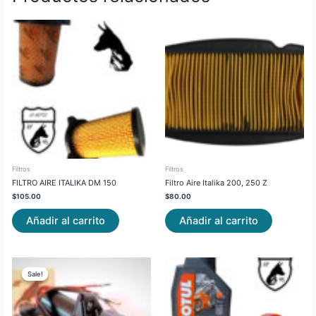
Filtros
Filtros
FILTRO AIRE ITALIKA DM 150
Filtro Aire Italika 200, 250 Z
$
105.00
$
80.00
Añadir al carrito
Añadir al carrito
Original
Current
price
price
Sale!
Sale!
was:
is:
$215.00.
$180.00.