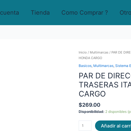
 cuenta
Tienda
Como Comprar ?
Otr
PAR
Inicio
/
Multimarcas
/ PAR DE DIR
DE
HONDA CARGO
DIRECCIONALES
Basicos
,
Multimarcas
,
Sistema E
DELANTERAS
PAR DE DIRE
/
TRASERAS
TRASERAS ITA
ITALIKA
FT
CARGO
150,
125
$
269.00
/
Disponibilidad:
2 disponibles (
HONDA
CARGO
cantidad
Añadir al carr