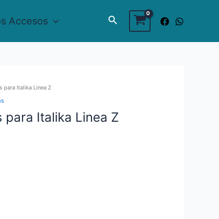
Buscar
os Accesos
 para Italika Linea Z
as
 para Italika Linea Z