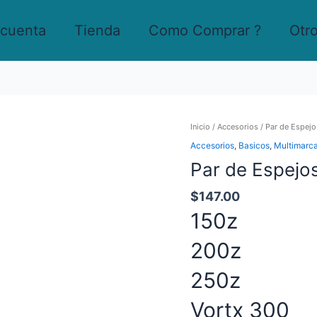
 cuenta
Tienda
Como Comprar ?
Otr
Par
Inicio
/
Accesorios
/ Par de Espejos
de
Accesorios
,
Basicos
,
Multimarc
Espejos
Par de Espejos
para
Italika
Linea
$
147.00
Z
150z
cantidad
200z
250z
Vortx 300