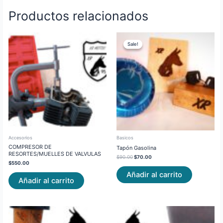
Productos relacionados
Original
Current
price
price
Sale!
Sale!
was:
is:
$90.00.
$70.00.
Accesorios
Basicos
COMPRESOR DE
Tapón Gasolina
RESORTES/MUELLES DE VALVULAS
$
90.00
$
70.00
$
550.00
Añadir al carrito
Añadir al carrito