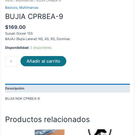
Inicio
/
Multimarcas
/ BUJIA CPR8EA-9
Basicos
,
Multimarcas
BUJIA CPR8EA-9
$
169.00
Suzuki Gixxer 155
BAJAJ (Bujía Lateral) NS, AS, RS, Dominar.
Disponibilidad:
2 disponibles
Añadir al carrito
Descripción
BUJIA NGK CPR8EA-9
Productos relacionados